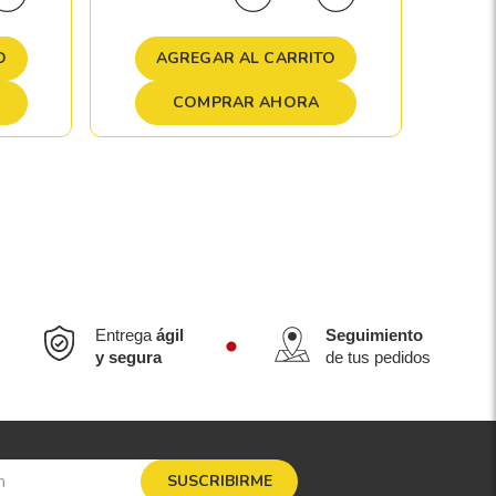
A
O
AGREGAR AL CARRITO
COMPRAR AHORA
Entrega
ágil
Seguimiento
y segura
de tus pedidos
SUSCRIBIRME