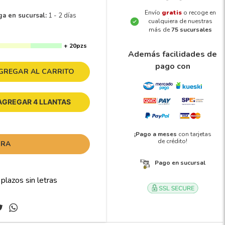
Envío
gratis
o recoge en
ga en sucursal:
1 - 2 días
cualquiera de nuestras
más de
75 sucursales
+ 20pzs
Además facilidades de
pago con
GREGAR AL CARRITO
AGREGAR 4 LLANTAS
¡Pago a meses
con tarjetas
de crédito!
ORA
Pago en sucursal