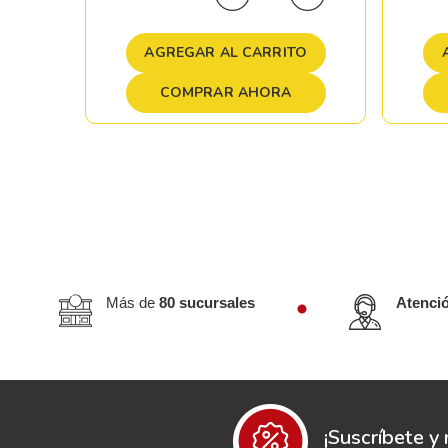
TO
AGREGAR AL CARRITO
COMPRAR AHORA
Más de
80 sucursales
Atenci
¡Suscríbete y 