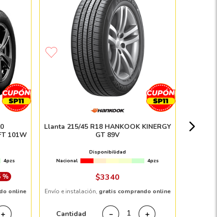
Llant
Nacion
20
Llanta 215/45 R18 HANKOOK KINERGY
FT 101W
GT 89V
Disponibilidad
4pzs
Nacional
4pzs
Envío e in
5 %
$
3340
do online
Envío e instalación,
gratis comprando online
Cant
Cantidad
＋
－
＋