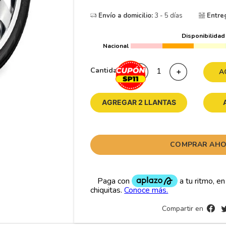
10
265
.
Envío a domicilio:
3 - 5 días
Entre
Disponibilidad
Nacional
Cantidad
－
＋
A
AGREGAR 2 LLANTAS
COMPRAR AH
Compartir en