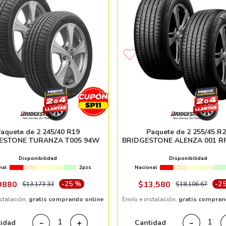
aquete de 2 245/40 R19
Paquete de 2 255/45 R
ESTONE TURANZA T005 94W
BRIDGESTONE ALENZA 001 R
Disponibilidad
Disponibilidad
nal
2pzs
Nacional
9880
-
25 %
$
13
,
580
-
2
$
13
,
173
.
33
$
18
,
106
.
67
nstalación,
gratis comprando online
Envío e instalación,
gratis compran
tidad
Cantidad
－
＋
－