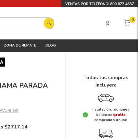
0
ZONA DE REMATE
BLOG
Todas tus compras
KOHAMA PARADA
incluyen:
Instalación, montaje y
balanceo
gratis
comprando online
ás!
$
2717
.
14