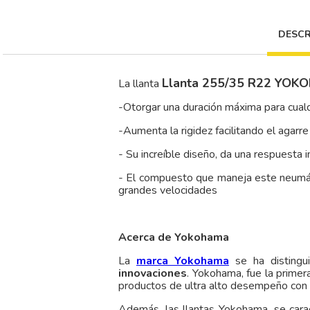
DESCR
Llanta 255/35 R22 YO
La llanta
-Otorgar una duración máxima para cual
-Aumenta la rigidez facilitando el agarre
- Su increíble diseño, da una respuesta
- El compuesto que maneja este neumátic
grandes velocidades
Acerca de Yokohama
La
marca Yokohama
se ha distingu
innovaciones
. Yokohama, fue la primer
productos de ultra alto desempeño con
Además, las llantas Yokohama, se cara