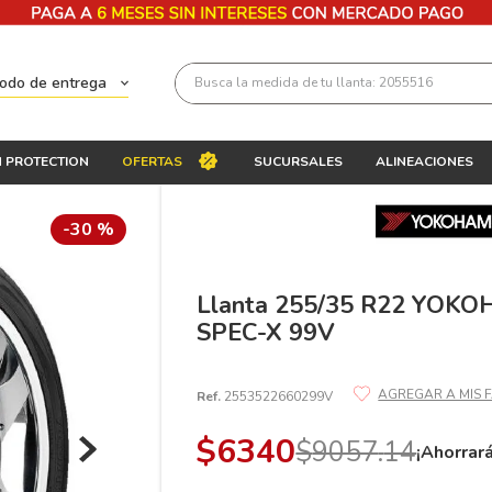
Busca la medida de tu llanta: 2055516
todo de entrega
Términos más buscados
 PROTECTION
OFERTAS
SUCURSALES
ALINEACIONES
1
.
llantas 205 55 16
2
.
225
-
30 %
3
.
235
4
.
215
Llanta 255/35 R22 YO
SPEC-X 99V
5
.
185
6
.
205
Ref.
2553522660299V
7
.
245
$
6340
$
9057
.
14
8
.
195 65 15
¡Ahorrar
9
.
195