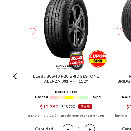
5 R20
 100V
13pzs
Llanta 305/40 R20 BRIDGESTONE
P
ALENZA 001 RFT 112Y
BRIDG
5 %
Disponibilidad
Nacional
+ 50pzs
Nacio
ndo online
$
10
,
290
-
25 %
$
$
13
,
720
Envío e instalación,
gratis comprando online
Envío e i
＋
Cantidad
Can
－
＋