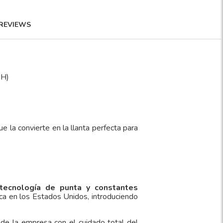
REVIEWS
MH)
 la convierte en la llanta perfecta para
tecnología de punta y constantes
ca en los Estados Unidos, introduciendo
 de la empresa con el cuidado total del