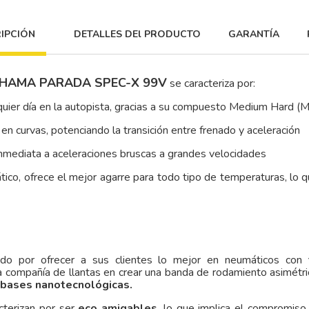
IPCIÓN
DETALLES DEl PRODUCTO
GARANTÍA
KOHAMA PARADA SPEC-X 99V
se caracteriza por:
quier día en la autopista, gracias a su compuesto Medium Hard (
 en curvas, potenciando la transición entre frenado y aceleración
 inmediata a aceleraciones bruscas a grandes velocidades
o, ofrece el mejor agarre para todo tipo de temperaturas, lo que
ido por ofrecer a sus clientes lo mejor en neumáticos con
a compañía de llantas en crear una banda de rodamiento asimétri
bases nanotecnológicas.
cterizan por ser
eco amigables
, lo que implica el compromiso