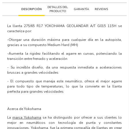
DETALLES DEL
DESCRIPCIÓN
GARANTÍA
REVIEWS
PRODUCTO
La llanta
275/65 R17 YOKOHAMA GEOLANDAR A/T G015 115H
se
caracteriza por:
-Otorgar una duración máxima para cualquier día en la autopista,
gracias a su compuesto Medium Hard (MH)
-Aumenta la rigidez facilitando el agarre en curvas, potenciando la
transición entre frenado y aceleración
- Su increíble diseño, da una respuesta inmediata a aceleraciones
bruscas a grandes velocidades
- El compuesto que maneja este neumático, ofrece el mejor agarre
para todo tipo de temperaturas, lo que la convierte en la llanta
perfecta para grandes velocidades
Acerca de Yokohama
La
marca Yokohama
se ha distinguido por ofrecer a sus clientes lo
mejor en neumáticos con
tecnología de punta y constantes
innovaciones
. Yokohama, fue la primera compañía de llantas en crear