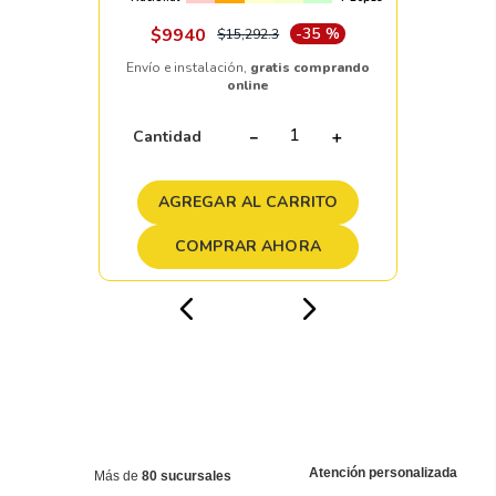
$
9940
-
35 %
$
15
,
292
.
3
Envío e instalación,
gratis comprando
online
Cantidad
－
＋
AGREGAR AL CARRITO
COMPRAR AHORA
Atención personalizada
Más de
80 sucursales