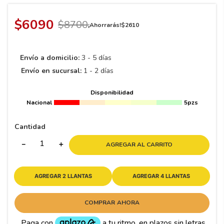
8
.
195 65 15
9
.
195
$
6090
$
8700
¡Ahorrarás!
$
2610
10
265
.
Envío a domicilio:
3 - 5 días
Envío en sucursal:
1 - 2 días
Disponibilidad
Nacional
5pzs
Cantidad
－
＋
AGREGAR AL CARRITO
AGREGAR 2 LLANTAS
AGREGAR 4 LLANTAS
COMPRAR AHORA