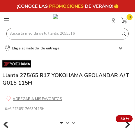
0
Busca la medida de tu llanta: 2055516
Elige el método de entrega
Términos más buscados
1
.
llantas 205 55 16
2
.
235
Llanta 275/65 R17 YOKOHAMA GEOLANDAR A/T
G015 115H
3
.
225
4
.
215
5
.
185
Ref.
27565176639115H
6
.
205
-
30 %
7
.
245