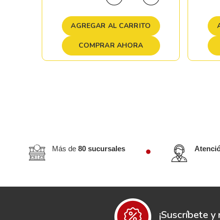
TO
AGREGAR AL CARRITO
COMPRAR AHORA
Más de
80 sucursales
Atenci
¡Suscríbete y 