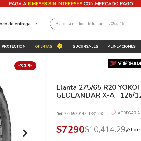
Busca la medida de tu llanta: 2055516
todo de entrega
Términos más buscados
 PROTECTION
OFERTAS
SUCURSALES
ALINEACIONES
1
.
llantas 205 55 16
2
.
235
-
30 %
3
.
225
4
.
215
Llanta 275/65 R20 YOK
GEOLANDAR X-AT 126/1
5
.
185
6
.
205
Ref.
27565201471133126Q
7
.
245
$
7290
$
10
,
414
.
29
8
.
195 65 15
¡Ahorr
9
.
195