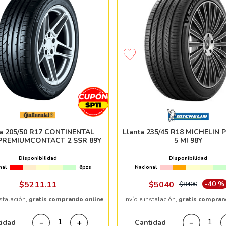
ta 205/50 R17 CONTINENTAL
Llanta 235/45 R18 MICHELIN
PREMIUMCONTACT 2 SSR 89Y
5 MI 98Y
Disponibilidad
Disponibilidad
nal
6pzs
Nacional
$
5211
.
11
$
5040
-
40 %
$
8400
nstalación,
gratis comprando online
Envío e instalación,
gratis compran
tidad
Cantidad
－
＋
－