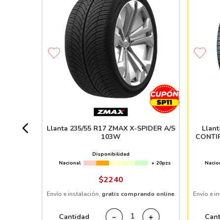
ESTONE
+ 80pzs
Llanta 235/55 R17 ZMAX X-SPIDER A/S
Llan
103W
CONTI
%
Disponibilidad
Nacional
+ 20pzs
Nacio
ndo online
$
2240
Envío e instalación,
gratis comprando online
Envío e i
＋
Cantidad
Can
－
＋