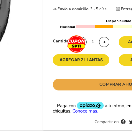
10
175
.
Envío a domicilio:
3 - 5 días
Entre
Disponibilidad
Nacional
Cantidad
－
＋
A
AGREGAR 2 LLANTAS
COMPRAR AH
Compartir en