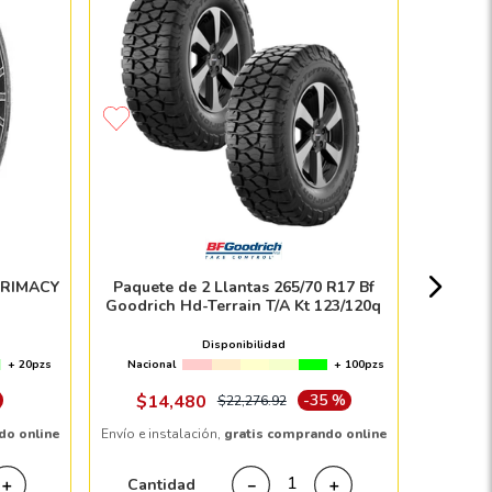
Llanta 
TE
Nacion
 PRIMACY
Paquete de 2 Llantas 265/70 R17 Bf
Goodrich Hd-Terrain T/A Kt 123/120q
$
Disponibilidad
+ 20pzs
Nacional
+ 100pzs
Envío e in
$
14
,
480
-
35 %
$
22
,
276
.
92
do online
Envío e instalación,
gratis comprando online
Cant
Cantidad
＋
－
＋