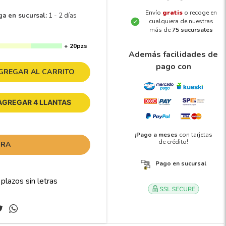
Envío
gratis
o recoge en
ga en sucursal:
1 - 2 días
cualquiera de nuestras
más de
75 sucursales
+ 20pzs
Además facilidades de
pago con
GREGAR AL CARRITO
AGREGAR 4 LLANTAS
¡Pago a meses
con tarjetas
de crédito!
ORA
Pago en sucursal