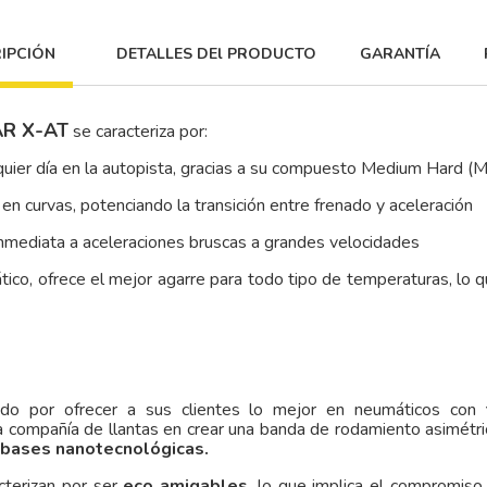
IPCIÓN
DETALLES DEl PRODUCTO
GARANTÍA
R X-AT
se caracteriza por:
quier día en la autopista, gracias a su compuesto Medium Hard (
 en curvas, potenciando la transición entre frenado y aceleración
 inmediata a aceleraciones bruscas a grandes velocidades
o, ofrece el mejor agarre para todo tipo de temperaturas, lo que
ido por ofrecer a sus clientes lo mejor en neumáticos con
a compañía de llantas en crear una banda de rodamiento asimétri
bases nanotecnológicas.
cterizan por ser
eco amigables
, lo que implica el compromiso