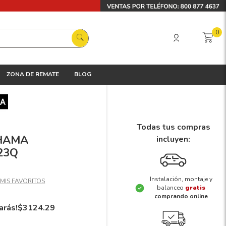
0
ZONA DE REMATE
BLOG
Todas tus compras
OHAMA
incluyen:
23Q
Instalación, montaje y
balanceo
gratis
comprando online
arás!
$
3124
.
29