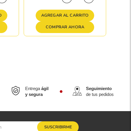
A
O
AGREGAR AL CARRITO
COMPRAR AHORA
Entrega
ágil
Seguimiento
y segura
de tus pedidos
SUSCRIBIRME