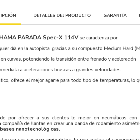
IPCIÓN
DETALLES DEl PRODUCTO
GARANTÍA
KOHAMA PARADA Spec-X 114V
se caracteriza por:
quier día en la autopista, gracias a su compuesto Medium Hard (
 en curvas, potenciando la transición entre frenado y aceleración
 inmediata a aceleraciones bruscas a grandes velocidades
o, ofrece el mejor agarre para todo tipo de temperaturas, lo que
ido por ofrecer a sus clientes lo mejor en neumáticos con
a compañía de llantas en crear una banda de rodamiento asimétri
bases nanotecnológicas.
cterizan por ser
eco amigables
, lo que implica el compromiso