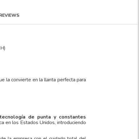
REVIEWS
MH)
 la convierte en la llanta perfecta para
tecnología de punta y constantes
ca en los Estados Unidos, introduciendo
 de la empresa con el cuidado total del