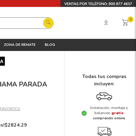
0
ZONA DE REMATE
BLOG
Todas tus compras
KOHAMA PARADA
incluyen:
Instalación, montaje y
balanceo
gratis
comprando online
ás!
$
2824
.
29