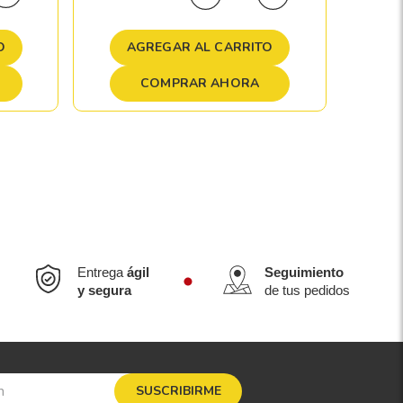
O
A
AGREGAR AL CARRITO
COMPRAR AHORA
Entrega
ágil
Seguimiento
y segura
de tus pedidos
SUSCRIBIRME