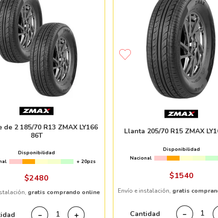
e de 2 185/70 R13 ZMAX LY166
Llanta 205/70 R15 ZMAX LY1
86T
Disponibilidad
Disponibilidad
Nacional
nal
+ 20pzs
$
1540
$
2480
Envío e instalación,
gratis compran
nstalación,
gratis comprando online
Cantidad
－
tidad
－
＋