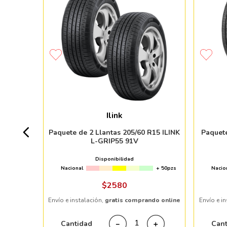
MO HTR
Ilink
7pzs
Paquete de 2 Llantas 205/60 R15 ILINK
Paquet
L-GRIP55 91V
Disponibilidad
Nacional
+ 50pzs
Nacio
ndo online
$
2580
Envío e instalación,
gratis comprando online
Envío e i
＋
Cantidad
Can
－
＋