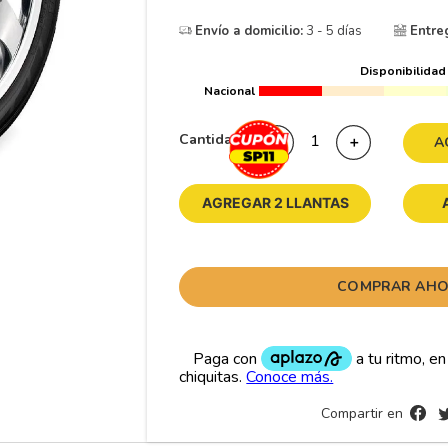
10
265
.
Envío a domicilio:
3 - 5 días
Entre
Disponibilidad
Nacional
Cantidad
－
＋
A
AGREGAR 2 LLANTAS
COMPRAR AH
Compartir en