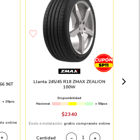
Paque
SUMIT
Nacion
Llanta 245/45 R18 ZMAX ZEALION
66 96T
100W
Disponibilidad
+ 20pzs
Nacional
+ 50pzs
Envío e in
$
2340
do online
Envío e instalación,
gratis comprando online
Cant
＋
Cantidad
－
＋