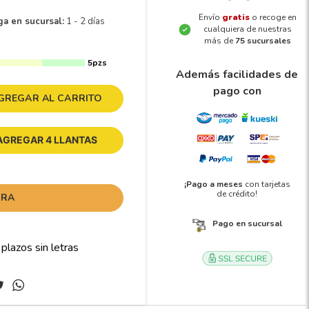
Envío
gratis
o recoge en
ga en sucursal:
1 - 2 días
cualquiera de nuestras
más de
75 sucursales
5pzs
Además facilidades de
pago con
GREGAR AL CARRITO
AGREGAR 4 LLANTAS
¡Pago a meses
con tarjetas
de crédito!
ORA
Pago en sucursal