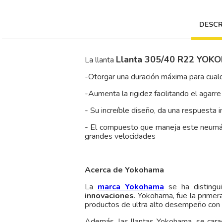
DESCR
Llanta 305/40 R22 YO
La llanta
-Otorgar una duración máxima para cual
-Aumenta la rigidez facilitando el agarre
- Su increíble diseño, da una respuesta
- El compuesto que maneja este neumátic
grandes velocidades
Acerca de Yokohama
La
marca Yokohama
se ha distingu
innovaciones
. Yokohama, fue la primer
productos de ultra alto desempeño con
Además, las llantas Yokohama, se cara