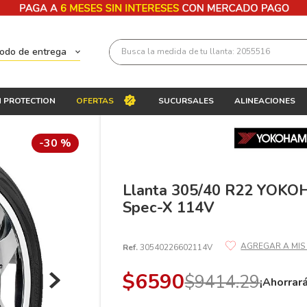
Busca la medida de tu llanta: 2055516
todo de entrega
Términos más buscados
 PROTECTION
OFERTAS
SUCURSALES
ALINEACIONES
1
.
llantas 205 55 16
2
.
235
-
30 %
3
.
225
4
.
215
Llanta 305/40 R22 YO
Spec-X 114V
5
.
205
6
.
185
Ref.
30540226602114V
7
.
245
$
6590
$
9414
.
29
8
.
195 65 15
¡Ahorrar
9
.
195