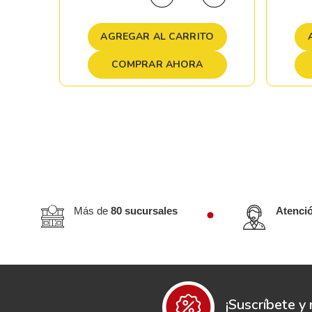
TO
AGREGAR AL CARRITO
COMPRAR AHORA
Más de
80 sucursales
Atenci
¡Suscríbete y 