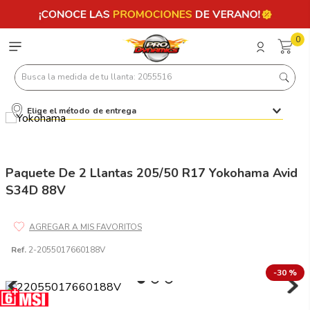
0
Busca la medida de tu llanta: 2055516
Elige el método de entrega
Términos más buscados
1
.
llantas 205 55 16
2
.
235
Paquete De 2 Llantas 205/50 R17 Yokohama Avid
S34D 88V
3
.
225
4
.
215
5
.
205
Ref.
2-2055017660188V
6
.
185
-
30 %
7
.
245