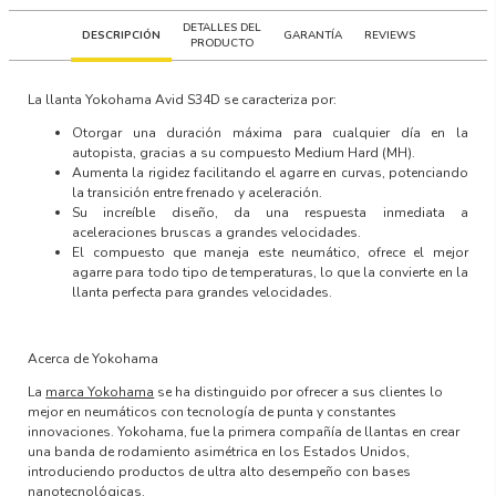
DETALLES DEL
DESCRIPCIÓN
GARANTÍA
REVIEWS
PRODUCTO
La llanta
Yokohama Avid S34D
se caracteriza por:
Otorgar una duración máxima para cualquier día en la
autopista, gracias a su compuesto Medium Hard (MH).
Aumenta la rigidez facilitando el agarre en curvas, potenciando
la transición entre frenado y aceleración.
Su increíble diseño, da una respuesta inmediata a
aceleraciones bruscas a grandes velocidades.
El compuesto que maneja este neumático, ofrece el mejor
agarre para todo tipo de temperaturas, lo que la convierte en la
llanta perfecta para grandes velocidades.
Acerca de Yokohama
La
marca Yokohama
se ha distinguido por ofrecer a sus clientes lo
mejor en neumáticos con
tecnología de punta y constantes
innovaciones
. Yokohama, fue la primera compañía de llantas en crear
una banda de rodamiento asimétrica en los Estados Unidos,
introduciendo productos de ultra alto desempeño con
bases
nanotecnológicas.