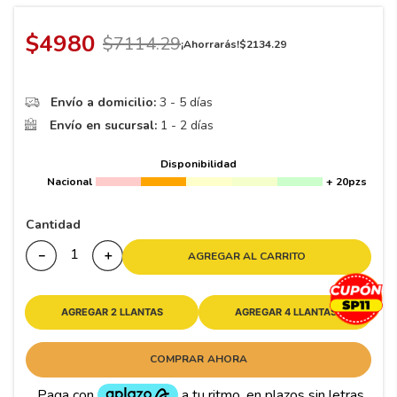
8
.
195 65 15
9
.
195
$
4980
$
7114
.
29
¡Ahorrarás!
$
2134
.
29
10
265
.
Envío a domicilio:
3 - 5 días
Envío en sucursal:
1 - 2 días
Disponibilidad
Nacional
+ 20pzs
Cantidad
－
＋
AGREGAR AL CARRITO
AGREGAR 2 LLANTAS
AGREGAR 4 LLANTAS
COMPRAR AHORA