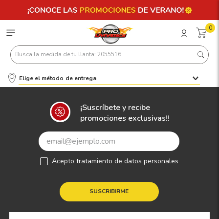
0
Busca la medida de tu llanta: 2055516
Elige el método de entrega
Términos más buscados
1
.
llantas 205 55 16
¡Suscríbete y recibe
promociones exclusivas!!
2
.
235
3
.
225
4
.
215
Acepto
tratamiento de datos personales
5
.
185
6
.
205
SUSCRIBIRME
7
.
245