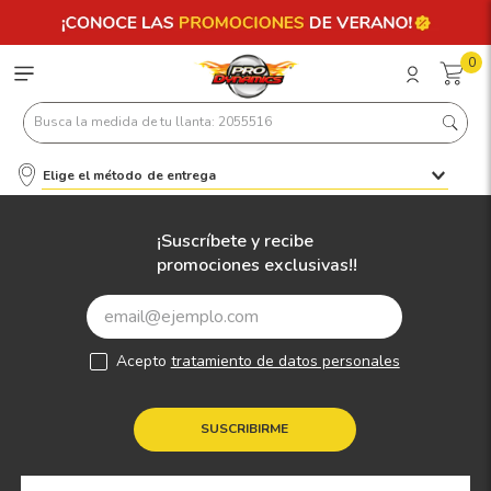
0
Busca la medida de tu llanta: 2055516
Elige el método de entrega
Términos más buscados
1
.
llantas 205 55 16
¡Suscríbete y recibe
promociones exclusivas!!
2
.
235
3
.
225
4
.
215
Acepto
tratamiento de datos personales
5
.
185
6
.
205
SUSCRIBIRME
7
.
245