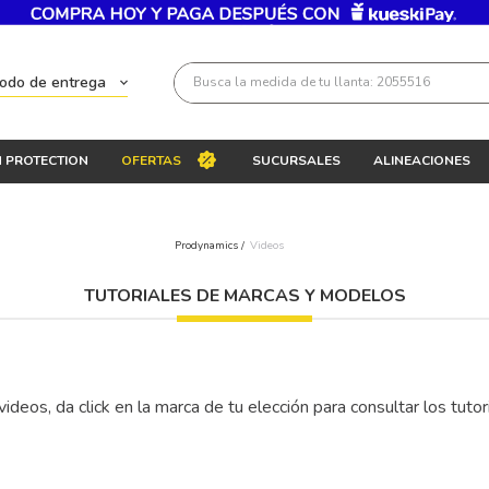
Busca la medida de tu llanta: 2055516
todo de entrega
Términos más buscados
 PROTECTION
OFERTAS
SUCURSALES
ALINEACIONES
1
.
llantas 205 55 16
2
.
235
Prodynamics /
Videos
3
.
225
4
.
215
TUTORIALES DE MARCAS Y MODELOS
5
.
205
6
.
185
ideos, da click en la marca de tu elección para consultar los tuto
7
.
195 65 15
8
.
195
9
.
265