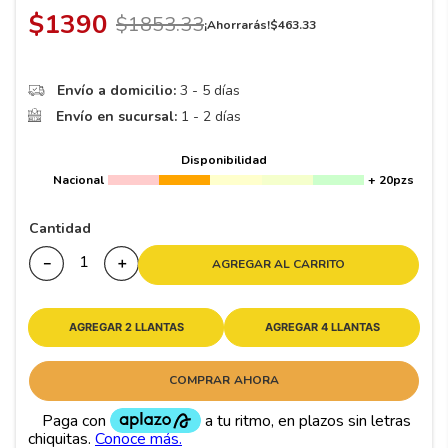
8
.
195 65 15
$
1390
$
1853
.
33
¡Ahorrarás!
$
463
.
33
9
.
195
10
175
.
Envío a domicilio:
3 - 5 días
Envío en sucursal:
1 - 2 días
Disponibilidad
Nacional
+ 20pzs
Cantidad
－
＋
AGREGAR AL CARRITO
AGREGAR 2 LLANTAS
AGREGAR 4 LLANTAS
COMPRAR AHORA