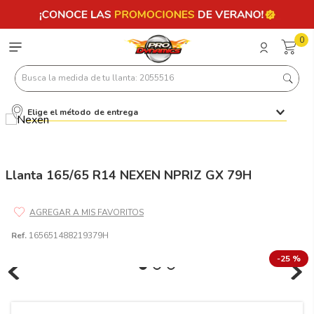
0
Busca la medida de tu llanta: 2055516
Elige el método de entrega
Términos más buscados
1
.
llantas 205 55 16
2
.
235
Llanta 165/65 R14 NEXEN NPRIZ GX 79H
3
.
225
4
.
215
Ref.
165651488219379H
5
.
185
-
25 %
6
.
205
7
.
245