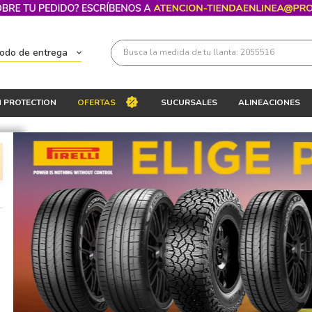
Busca la medida de tu llanta: 2055516
todo de entrega
Términos más buscados
 PROTECTION
OFERTAS
SUCURSALES
ALINEACIONES
1
.
llantas 205 55 16
2
.
235
3
.
225
4
.
215
5
.
205
6
.
185
7
.
195 65 15
8
.
195
9
.
265