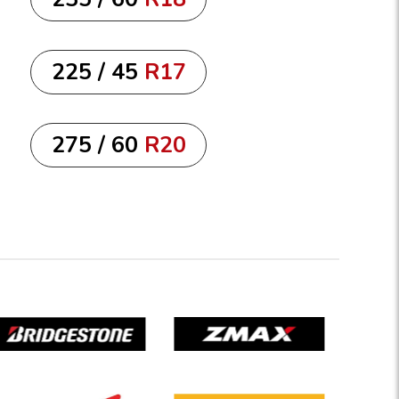
225 / 45
R17
275 / 60
R20