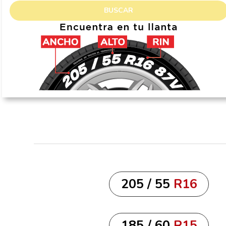
BUSCAR
205 / 55
R16
185 / 60
R15