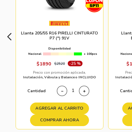
Llanta 205/55 R16 PIRELLI CINTURATO
Llan
P7 (*) 91V
Disponibilidad
Nacional
+ 100pzs
Naciona
$
1890
-
25 %
$
$
2520
Precio con promoción aplicada,
Pre
Instalación, Válvula y Balanceo INCLUIDO
Instalaci
Cantidad
Canti
－
＋
AGREGAR AL CARRITO
A
COMPRAR AHORA