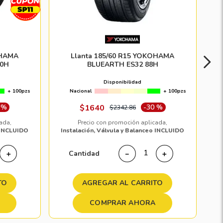
OHAMA
Llanta 185/60 R15 YOKOHAMA
0H
BLUEARTH ES32 88H
Disponibilidad
+ 100pzs
Nacional
+ 100pzs
 %
$
1640
-
30 %
$
2342
.
86
ada,
Precio con promoción aplicada,
o INCLUIDO
Instalación, Válvula y Balanceo INCLUIDO
Cantidad
＋
－
＋
TO
AGREGAR AL CARRITO
COMPRAR AHORA