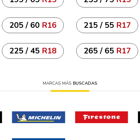
205 / 60
R16
215 / 55
R17
225 / 45
R18
265 / 65
R17
MARCAS MÁS
BUSCADAS