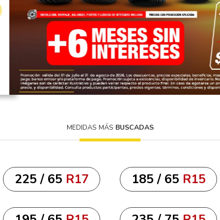
10
175
.
MEDIDAS MÁS
BUSCADAS
225 / 65
R17
185 / 65
R15
195 / 65
R15
235 / 75
R15