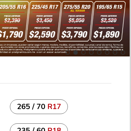
265 / 70
R17
235 / 60
R18