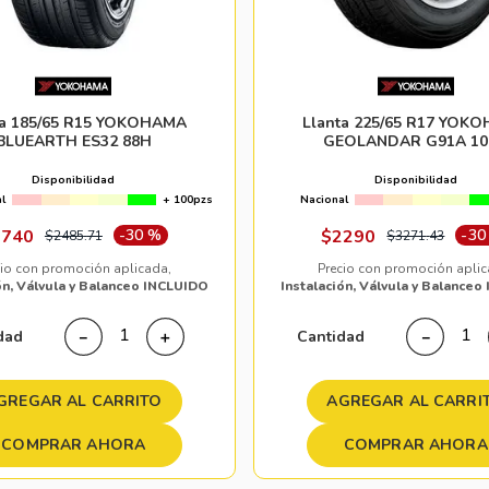
ta 185/65 R15 YOKOHAMA
Llanta 225/65 R17 YOK
BLUEARTH ES32 88H
GEOLANDAR G91A 10
Disponibilidad
Disponibilidad
l
+ 100pzs
Nacional
1740
-
30 %
$
2290
-
30
$
2485
.
71
$
3271
.
43
cio con promoción aplicada,
Precio con promoción aplic
ón, Válvula y Balanceo INCLUIDO
Instalación, Válvula y Balance
dad
Cantidad
－
＋
－
GREGAR AL CARRITO
AGREGAR AL CARRI
COMPRAR AHORA
COMPRAR AHORA